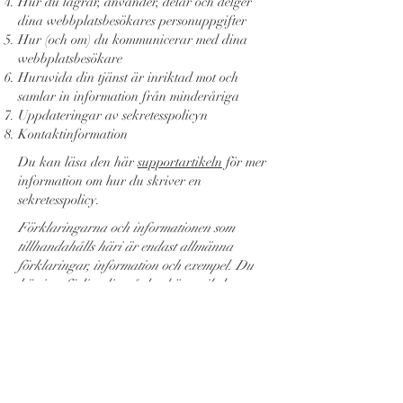
Hur du lagrar, använder, delar och delger
dina webbplatsbesökares personuppgifter
Hur (och om) du kommunicerar med dina
webbplatsbesökare
Huruvida din tjänst är inriktad mot och
samlar in information från minderåriga
Uppdateringar av sekretesspolicyn
Kontaktinformation
Du kan läsa den här
supportartikeln
för mer
information om hur du skriver en
sekretesspolicy.
Förklaringarna och informationen som
tillhandahålls häri är endast allmänna
förklaringar, information och exempel. Du
bör inte förlita dig på den här artikeln som
juridisk rådgivning eller som
rekommendationer om vad du faktiskt ska
göra. Vi rekommenderar att du söker juridisk
rådgivning för att hjälpa dig att förstå och
skriva din sekretesspolicy.