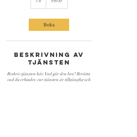
1 h
1
950 kr
kronor
Boka
Beskrivning av
tjänsten
Beskriv tjänsten här. Vad gör den bra? Berätta
vad du erbjuder, var tjänsten är tillgänglig och
hur mycket den kostar.
Sekretesspolicy
Cookiepolicy